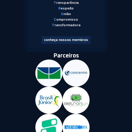
ransparência
T
espeito
R
nião
U
ompromisso
C
ransformadora
T
conheça nossos membros
Parceiros