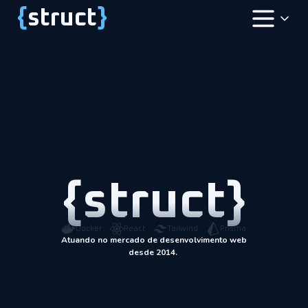
{
struct
}
{struct}
Atuando no mercado de desenvolvimento web
desde 2014.
Docker
React
Tailwind
Prisma