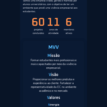
Somos uma empresa criada, gerida e mantida por
alunos universitários, com o objetivo de ter um
ambiente que provê uma vivência empresarial aos
estudantes.
60
11
6
projetos
anos de
membros
concluidos
atividade
ativos
MVV
M
issão
Formar estudantes mais profissionais e
mais capacitados por meio da vivência
empresarial.
V
isão
Proporcionar os melhores produtos e
experiência ao cliente. Fortalecer a
representatividade da EC no ambiente
acadêmico e no mercado.
V
alores
inergia
S